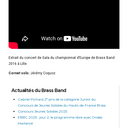
Extrait du concert de Gala du championnat d’Europe de Brass Band
2016 à Lille.
Cornet solo:
Jérémy Coquoz
Actualités du Brass Band
Gabriel Pichard 2ᵉ prix de la catégorie Junior du
Concours de Jeunes Solistes du Hauts-de-France Brass
Concours Jeunes Solistes 2025
EBBC 2025 : jour 2, le programme libre avec Ondes
Martenot