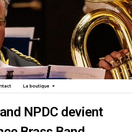
0,00
€
ntact
La boutique
Band NPDC devient
nce Brass Band