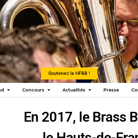
Soutenez le HFBB !
nd
Concours
Actualités
Presse
Co
En 2017, le Brass 
le Hauts-de-Fra