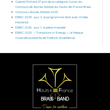
Gabriel Pichard 2ᵉ prix de la catégorie Junior du
Concours de Jeunes Solistes du Hauts-de-France Brass
Concours Jeunes Solistes 2025
EBBC 2025 : jour 2, le programme libre avec Ondes
Martenot
EBBC 2025 : jour 1, la pièce imposée
EBBC 2025 : « Transitions in Energy », la fresque
musicale puissante de Fredrick Schjelderup