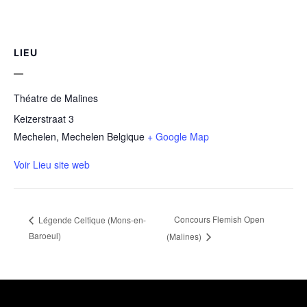
LIEU
Théatre de Malines
Keizerstraat 3
Mechelen
,
Mechelen
Belgique
+ Google Map
Voir Lieu site web
Concours Flemish Open
Légende Celtique (Mons-en-
Baroeul)
(Malines)