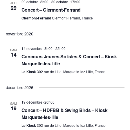
29 octobre -8h00
-
30 octobre -17h00
JEU
Évèneme
29
Concert – Clermont-Ferrand
Clermont-Ferrand
Clermont-Ferrand, France
novembre 2026
14 novembre -8h00
-
22h00
SAM
14
Concours Jeunes Solistes & Concert – Kiosk
Marquette-les-Lille
Le Kiosk
302 rue de Lille, Marquette-lez-Lille, France
décembre 2026
19 décembre -20h00
SAM
19
Concert – HDFBB & Swing Birds – Kiosk
Marquette-les-lille
Le Kiosk
302 rue de Lille, Marquette-lez-Lille, France