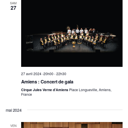
SAM
Évèneme
27
27 avril 2024 -20h00
-
22h30
Amiens : Concert de gala
Cirque Jules Verne d'Amiens
Place Longueville, Amiens,
France
mai 2024
VEN