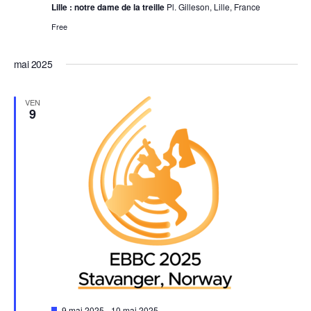
Lille : notre dame de la treille
Pl. Gilleson, Lille, France
Free
mai 2025
VEN
9
Mis
9 mai 2025
-
10 mai 2025