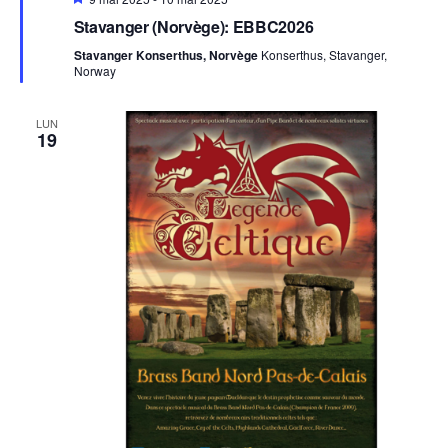
en
Stavanger (Norvège): EBBC2026
avant
Stavanger Konserthus, Norvège
Konserthus, Stavanger,
Norway
LUN
19