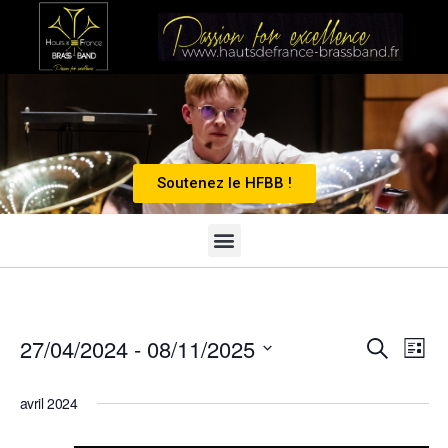
Soutenez le HFBB !
Recherc
Nav
27/04/2024
 - 
08/11/2025
Recherch
Liste
et
de
Sélectionnez
navigatio
vue
une
avril 2024
de
Évè
date.
vues