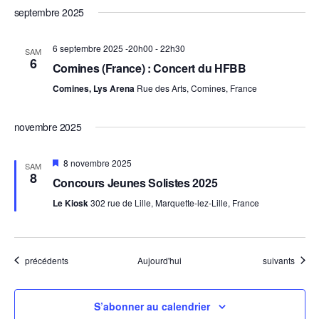
septembre 2025
6 septembre 2025 -20h00
-
22h30
SAM
6
Comines (France) : Concert du HFBB
Comines, Lys Arena
Rue des Arts, Comines, France
novembre 2025
Mis
8 novembre 2025
SAM
en
8
Concours Jeunes Solistes 2025
avant
Le Kiosk
302 rue de Lille, Marquette-lez-Lille, France
Évènements
Évènements
précédents
Aujourd'hui
suivants
S’abonner au calendrier